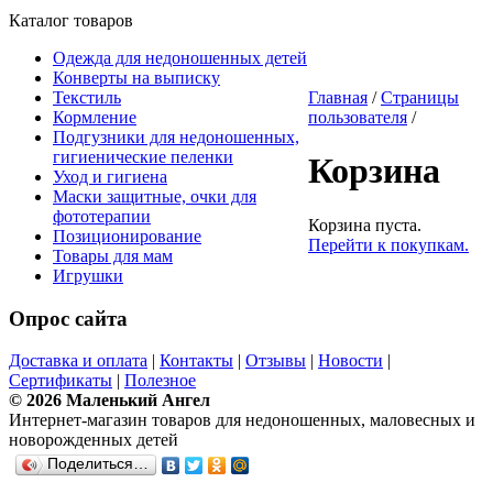
Каталог товаров
Одежда для недоношенных детей
Конверты на выписку
Текстиль
Главная
/
Страницы
Кормление
пользователя
/
Подгузники для недоношенных,
гигиенические пеленки
Корзина
Уход и гигиена
Маски защитные, очки для
фототерапии
Корзина пуста.
Позиционирование
Перейти к покупкам.
Товары для мам
Игрушки
Опрос сайта
Доставка и оплата
|
Контакты
|
Отзывы
|
Новости
|
Сертификаты
|
Полезное
© 2026 Маленький Ангел
Интернет-магазин товаров для недоношенных, маловесных и
новорожденных детей
Поделиться…