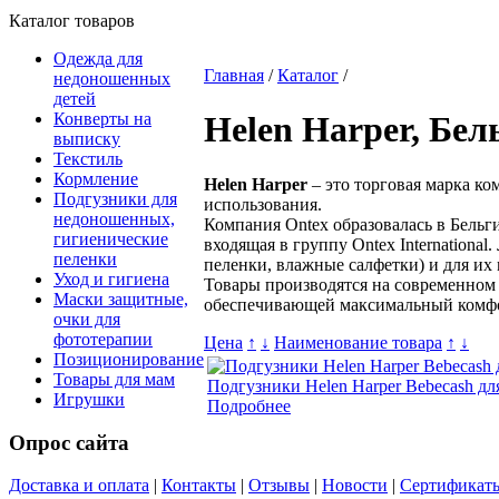
Каталог товаров
Одежда для
Главная
/
Каталог
/
недоношенных
детей
Конверты на
Helen Harper, Бел
выписку
Текстиль
Кормление
Helen Harper
– это торговая марка ко
Подгузники для
использования.
недоношенных,
Компания Ontex образовалась в Бельг
гигиенические
входящая в группу Ontex Internationa
пеленки
пеленки, влажные салфетки) и для их 
Уход и гигиена
Товары производятся на современном 
Маски защитные,
обеспечивающей максимальный комфор
очки для
фототерапии
Цена
↑
↓
Наименование товара
↑
↓
Позиционирование
Товары для мам
Подгузники Helen Harper Bebecash для
Игрушки
Подробнее
Опрос сайта
Доставка и оплата
|
Контакты
|
Отзывы
|
Новости
|
Сертификат