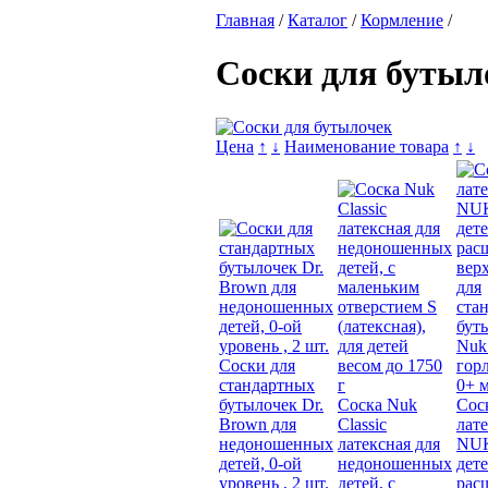
Главная
/
Каталог
/
Кормление
/
Соски для бутыл
Цена
↑
↓
Наименование товара
↑
↓
Соски для
стандартных
бутылочек Dr.
Соска Nuk
Сос
Brown для
Classic
лат
недоношенных
латексная для
NUK
детей, 0-ой
недоношенных
дете
уровень , 2 шт.
детей, с
рас