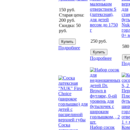
маленьким
вер
отверстием S
для
150
руб.
(латексная),
ста
Старая цена:
для детей
бут
200
руб.
весом до 1750
Nuk
Скидка:
50
г
гор
руб.
0+ 
250
руб.
580
Подробнее
Подробнее
Под
Соска
Набор сосок
Ком