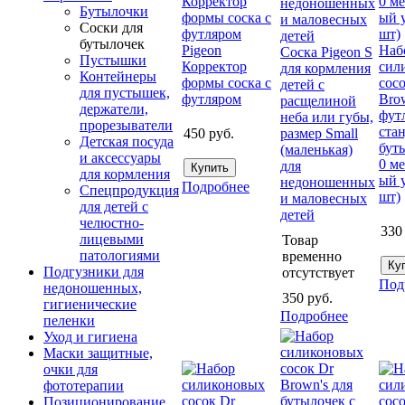
Бутылочки
Соски для
бутылочек
Pigeon
Наб
Соска Pigeon S
Пустышки
Корректор
сил
для кормления
Контейнеры
формы соска c
сос
детей с
для пустышек,
футляром
Brow
расщелиной
держатели,
фут
неба или губы,
прорезыватели
ста
450
руб.
размер Small
Детская посуда
бут
(маленькая)
и аксессуары
0 ме
для
для кормления
ый 
недоношенных
Подробнее
Спецпродукция
шт)
и маловесных
для детей с
детей
челюстно-
330
лицевыми
Товар
патологиями
временно
Подгузники для
отсутствует
Под
недоношенных,
350
руб.
гигиенические
Подробнее
пеленки
Уход и гигиена
Маски защитные,
очки для
фототерапии
Позиционирование