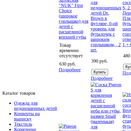
латексная
для
сосо
"NUK" First
недоношенных
S, 2
Choice
детей Dr.
Пер
(широкое
Brown в
Плю
горлышко) для
футляре, 0-ой
бут
детей с
уровень для
шир
расщелиной
бутылочек с
гор
верхней губы
широким
отв
горлышком, , 2
1 + 
Товар
шт.
временно
отсутствует
480
390
руб.
630
руб.
Подробнее
Под
Подробнее
Каталог товаров
Одежда для
недоношенных детей
Конверты на
выписку
Текстиль
Кормление