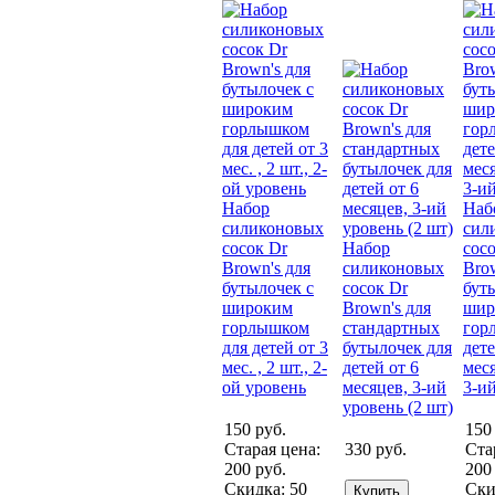
Набор
Наб
силиконовых
сил
сосок Dr
Набор
сос
Brown's для
силиконовых
Bro
бутылочек с
сосок Dr
бут
широким
Brown's для
шир
горлышком
стандартных
гор
для детей от 3
бутылочек для
дете
мес. , 2 шт., 2-
детей от 6
меся
ой уровень
месяцев, 3-ий
3-и
уровень (2 шт)
150
руб.
150
Старая цена:
330
руб.
Ста
200
руб.
200
Скидка:
50
Ски