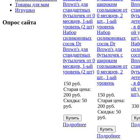
Товары для мам
Игрушки
Опрос сайта
Набор
Набор
силиконовых
силиконовых
сосок Dr
сосок Dr
Наб
Brown's для
Brown's для
сил
стандартных
бутылочек с
сос
бутылочек от 0
широким
Bro
месяцев, 1-ый
горлышком от
ста
уровень (2 шт)
0 месяцев, 2
бут
шт., 1-ый
дете
уровень
, в 
150
руб.
ой у
Старая цена:
шт).
200
руб.
150
руб.
Скидка:
50
Старая цена:
руб.
200
руб.
330
Скидка:
50
руб.
Подробнее
Под
Подробнее