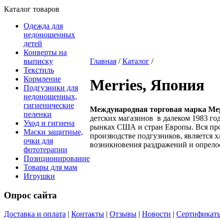
Каталог товаров
Одежда для
недоношенных
детей
Конверты на
выписку
Главная
/
Каталог
/
Текстиль
Кормление
Merries, Япония
Подгузники для
недоношенных,
гигиенические
Международная торговая марка Мер
пеленки
детских магазинов в далеком 1983 го
Уход и гигиена
рынках США и стран Европы. Вся про
Маски защитные,
производстве подгузников, является 
очки для
возникновения раздражений и опрело
фототерапии
Позиционирование
Товары для мам
Игрушки
Опрос сайта
Доставка и оплата
|
Контакты
|
Отзывы
|
Новости
|
Сертификат