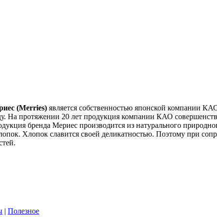
иес (Merries)
является собственностью японской компании КАО 
ду. На протяжении 20 лет продукция компании КАО совершенств
дукция бренда Мериес производится из натурального природн
хлопок. Хлопок славится своей деликатностью. Поэтому при соп
стей.
ы
|
Полезное