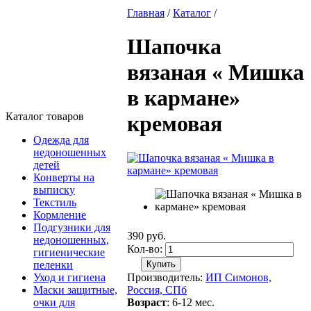
Главная
/
Каталог
/
Шапочка
вязаная « Мишка
в кармане»
Каталог товаров
кремовая
Одежда для
недоношенных
детей
Конверты на
выписку
Текстиль
Кормление
Подгузники для
390
руб.
недоношенных,
Кол-во:
гигиенические
пеленки
Производитель:
ИП Симонов,
Уход и гигиена
Россия, СПб
Маски защитные,
Возраст
: 6-12 мес.
очки для