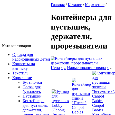
Главная
/
Каталог
/
Кормление
/
Контейнеры для
пустышек,
держатели,
прорезыватели
Каталог товаров
Одежда для
недоношенных детей
Конверты на
Цена
↑
↓
Наименование товара
↑
↓
выписку
Текстиль
Кормление
Бутылочки
Соски для
бутылочек
Пустышки
Контейнеры
для пустышек,
держатели,
Футляр
Контейнер
прорезыватели