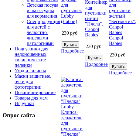
Контейнер
для
для
Детская посуда
для
пустышек
пустышки
и аксессуары
пустышки
Lubby
желтый
для кормления
синий
(Лабби)
"Бегемотик"
Спецпродукция
"Пчела",
Canpol
для детей с
Canpol
Babies
челюстно-
230
руб.
Babies
Canpol
лицевыми
Babies
патологиями
230
руб.
Подгузники для
Подробнее
недоношенных,
230
руб.
гигиенические
Подробнее
пеленки
Уход и гигиена
Подробнее
Маски защитные,
очки для
фототерапии
Позиционирование
Товары для мам
Игрушки
Клипса-
Опрос сайта
держатель
для
пустышки
"Пчелка",